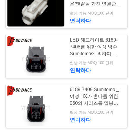
은/맨끝을 가진 연결관을
연
밀봉했습니다
협상 가능 MOQ:100 단위
연락하다
락
주
LED 헤드라이트 6189-
세
7408를 위한 여성 방수
Sumitomo에 의하여 밀봉
요
되는 연결관
협상 가능 MOQ:100 단위
연락하다
인
6189-7409 Sumitomo는
용
여성 HX가 혼다를 위한
문
060의 시리즈를 밀봉한
연결관 4 구멍을 밀봉했
협상 가능 MOQ:100 단위
을
습니다
연락하다
요