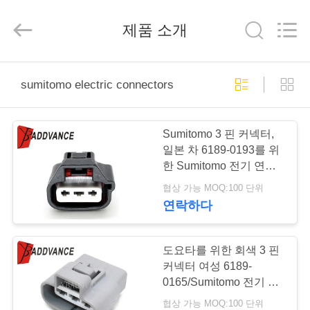
자.
Copyright
©
제품 소개
2019
-
2026
Xi'An
YingBao
집
Auto
sumitomo electric connectors
Parts
Co.,Ltd.
All
Rights
제
Reserved.
Sumitomo 3 핀 커넥터,
품
일본 차 6189-0193를 위
한 Sumitomo 전기 연결
관
협상 가능 MOQ:100 단위
우
연락하다
리
에
도요타를 위한 회색 3 핀
커넥터 여성 6189-
대
0165/Sumitomo 전기 연
결관
협상 가능 MOQ:100 단위