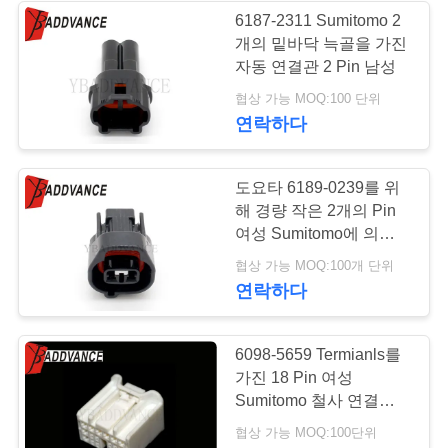
구
6187-2311 Sumitomo 2
개의 밑바닥 늑골을 가진
하
자동 연결관 2 Pin 남성
세
협상 가능 MOQ:100 단위
연락하다
요
도요타 6189-0239를 위
사
해 경량 작은 2개의 Pin
여성 Sumitomo에 의하여
이
밀봉되는 연결관
협상 가능 MOQ:100개 단위
트
연락하다
맵
6098-5659 Termianls를
가진 18 Pin 여성
개
Sumitomo 철사 연결관
백색 색깔
협상 가능 MOQ:100단위
인