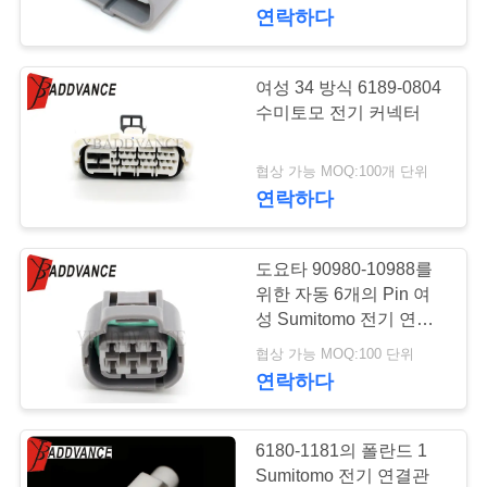
하
연락하다
여
여성 34 방식 6189-0804
공
수미토모 전기 커넥터
장
협상 가능 MOQ:100개 단위
연락하다
여
행
도요타 90980-10988를
위한 자동 6개의 Pin 여
품
성 Sumitomo 전기 연결
관
협상 가능 MOQ:100 단위
질
연락하다
관
리
6180-1181의 폴란드 1
Sumitomo 전기 연결관