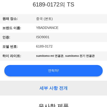
하
6189-0172의 TS
여
원래 장소:
중국 (본토)
공
YBADDVANCE
브랜드 이름:
장
ISO9001
인증:
여
6189-0172
모델 번호:
행
,
하이 라이트:
sumitomo mt 연결관
sumitomo 전기 연결관
품
연락처!
질
세부 사항 전개
관
리
유사한 제품