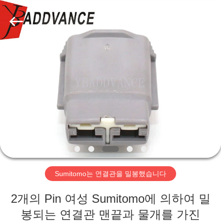
자.
Copyright
©
2019
-
2026
Xi'An
YingBao
집
Auto
Parts
Co.,Ltd.
All
Rights
제
Reserved.
품
우
리
Sumitomo는 연결관을 밀봉했습니다
에
2개의 Pin 여성 Sumitomo에 의하여 밀
대
봉되는 연결관 맨끝과 물개를 가진