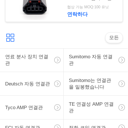
커넥터를 밀봉했습니다
구
협상 가능 MOQ:100 유닛
연락하다
하
세
모든
요
연료 분사 장치 연결
Sumitomo 자동 연결
사
관
관
이
Sumitomo는 연결관
트
Deutsch 자동 연결관
을 밀봉했습니다
맵
TE 연결성 AMP 연결
Tyco AMP 연결관
관
개
인
FCI 자동 연결관
점화 코일 연결관