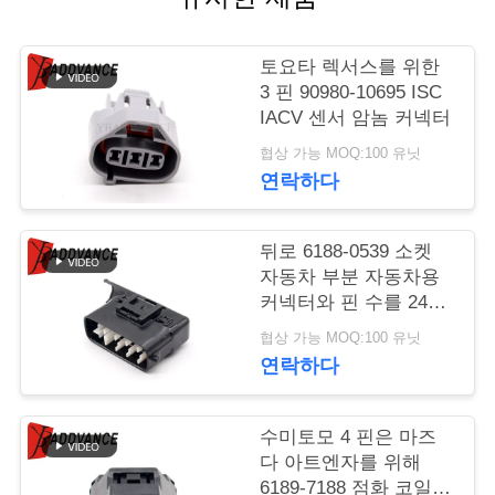
연
토요타 렉서스를 위한
락
3 핀 90980-10695 ISC
IACV 센서 암놈 커넥터
주
협상 가능 MOQ:100 유닛
세
연락하다
요
뒤로 6188-0539 소켓
자동차 부분 자동차용
인
커넥터와 핀 수를 24명
검게하세요
용
협상 가능 MOQ:100 유닛
연락하다
문
을
수미토모 4 핀은 마즈
다 아트엔자를 위해
요
6189-7188 점화 코일