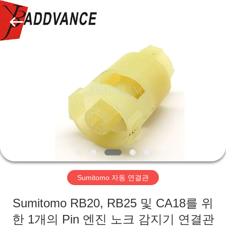
자.
Copyright
©
2019
-
2026
Xi'An
YingBao
집
Auto
Parts
Co.,Ltd.
All
Rights
제
Reserved.
품
우
리
Sumitomo 자동 연결관
에
Sumitomo RB20, RB25 및 CA18를 위
대
한 1개의 Pin 엔진 노크 감지기 연결관