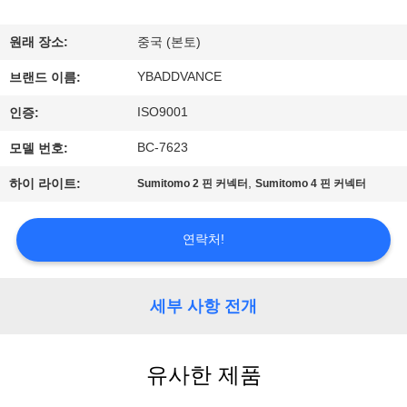
하
여
원래 장소:
중국 (본토)
YBADDVANCE
브랜드 이름:
공
ISO9001
인증:
장
BC-7623
모델 번호:
여
,
하이 라이트:
Sumitomo 2 핀 커넥터
Sumitomo 4 핀 커넥터
행
연락처!
품
질
세부 사항 전개
관
유사한 제품
리