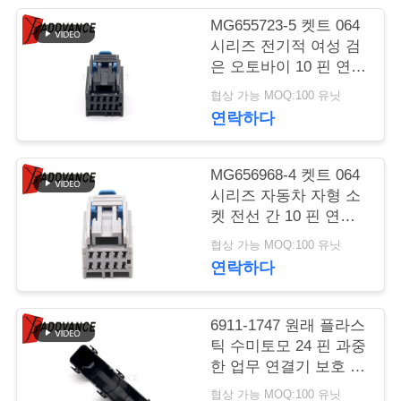
MG655723-5 켓트 064
연
시리즈 전기적 여성 검
은 오토바이 10 핀 연결
락
기
협상 가능 MOQ:100 유닛
주
연락하다
세
요
MG656968-4 켓트 064
시리즈 자동차 자형 소
켓 전선 간 10 핀 연결
기
인
협상 가능 MOQ:100 유닛
연락하다
용
문
6911-1747 원래 플라스
을
틱 수미토모 24 핀 과중
한 업무 연결기 보호 커
요
버
협상 가능 MOQ:100 유닛