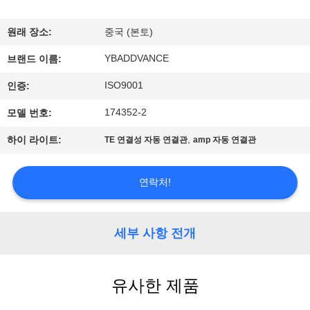
하
여
원래 장소:
중국 (본토)
YBADDVANCE
브랜드 이름:
공
ISO9001
인증:
장
174352-2
모델 번호:
여
,
하이 라이트:
TE 연결성 자동 연결관
amp 자동 연결관
행
연락처!
품
질
세부 사항 전개
관
유사한 제품
리