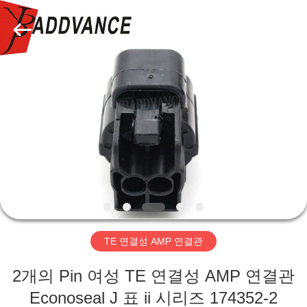
자.
Copyright
©
2019
-
2026
Xi'An
YingBao
집
Auto
Parts
Co.,Ltd.
All
Rights
제
Reserved.
품
우
리
TE 연결성 AMP 연결관
에
2개의 Pin 여성 TE 연결성 AMP 연결관
대
Econoseal J 표 ii 시리즈 174352-2