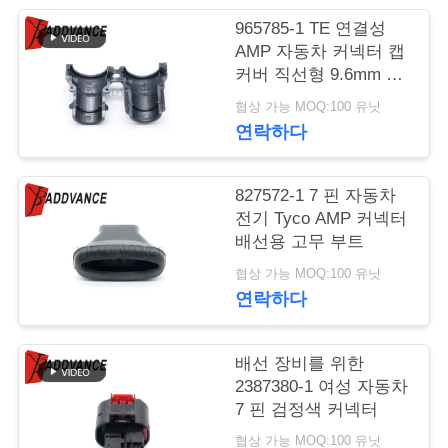
965785-1 TE 연결성
연
AMP 자동차 커넥터 캡
커버 직선형 9.6mm 케
락
이블 후드 및 고정 장치
협상 가능 MOQ:100 유닛
주
연락하다
세
요
827572-1 7 핀 자동차
전기 Tyco AMP 커넥터
배선용 고무 부트
인
협상 가능 MOQ:100 유닛
연락하다
용
문
배선 장비를 위한
을
2387380-1 여성 자동차
7 핀 검정색 커넥터
요
협상 가능 MOQ:100 유닛