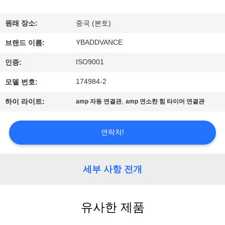
하
여
원래 장소:
중국 (본토)
YBADDVANCE
브랜드 이름:
공
ISO9001
인증:
장
174984-2
모델 번호:
여
,
하이 라이트:
amp 자동 연결관
amp 연소한 힘 타이머 연결관
행
연락처!
품
질
세부 사항 전개
관
유사한 제품
리