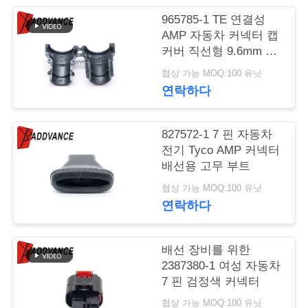
965785-1 TE 연결성
연
AMP 자동차 커넥터 캡
커버 직선형 9.6mm 케
락
이블 후드 및 고정 장치
협상 가능 MOQ:100 유닛
주
연락하다
세
요
827572-1 7 핀 자동차
전기 Tyco AMP 커넥터
배선용 고무 부트
인
협상 가능 MOQ:100 유닛
연락하다
용
문
배선 장비를 위한
을
2387380-1 여성 자동차
7 핀 검정색 커넥터
요
협상 가능 MOQ:100 유닛