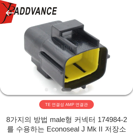
자.
Copyright
©
2019
-
2026
Xi'An
YingBao
집
Auto
Parts
Co.,Ltd.
All
Rights
제
Reserved.
품
우
리
TE 연결성 AMP 연결관
에
8가지의 방법 male형 커넥터 174984-2
대
를 수용하는 Econoseal J Mk II 저장소