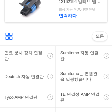
12162194 압티브 델포
구
이 메트리 팩 150.2 시
협상 가능 MOQ:100 유닛
리즈 여성 2 핀 당기기
하
연락하다
세
요
모든
사
연료 분사 장치 연결
Sumitomo 자동 연결
관
관
이
트
Sumitomo는 연결관
Deutsch 자동 연결관
을 밀봉했습니다
맵
TE 연결성 AMP 연결
Tyco AMP 연결관
개
관
인