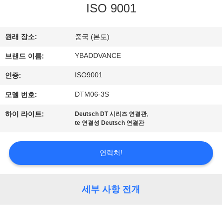
하
ISO 9001
여
원래 장소:
중국 (본토)
공
YBADDVANCE
브랜드 이름:
장
ISO9001
인증:
여
DTM06-3S
모델 번호:
행
,
하이 라이트:
Deutsch DT 시리즈 연결관
te 연결성 Deutsch 연결관
품
연락처!
질
관
세부 사항 전개
리