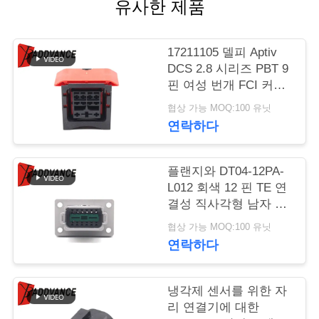
유사한 제품
연
17211105 델피 Aptiv
락
DCS 2.8 시리즈 PBT 9
주
핀 여성 번개 FCI 커넥
터
협상 가능 MOQ:100 유닛
세
연락하다
요
플랜지와 DT04-12PA-
L012 회색 12 핀 TE 연
인
결성 직사각형 남자 자
용
동차 연결기
협상 가능 MOQ:100 유닛
연락하다
문
을
냉각제 센서를 위한 자
요
리 연결기에 대한