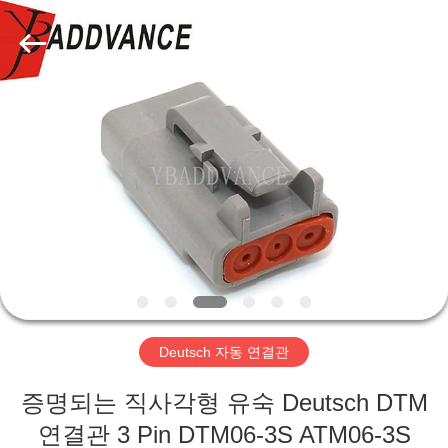
자.
Copyright
©
2019
-
2026
Xi'An
YingBao
집
Auto
Parts
Co.,Ltd.
All
Rights
제
Reserved.
품
우
리
Deutsch 자동 연결관
에
증명되는 직사각형 유숙 Deutsch DTM
대
연결관 3 Pin DTM06-3S ATM06-3S