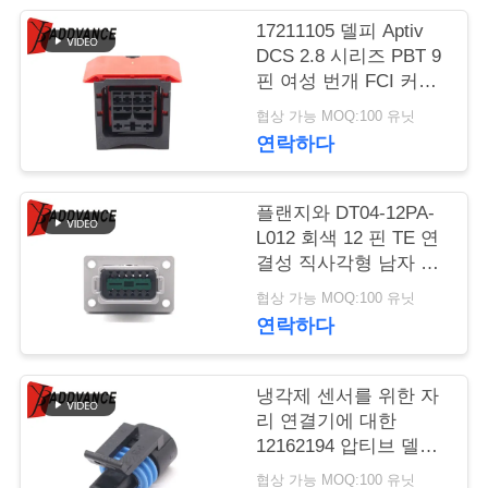
17211105 델피 Aptiv
연
DCS 2.8 시리즈 PBT 9
핀 여성 번개 FCI 커넥
락
터
협상 가능 MOQ:100 유닛
주
연락하다
세
요
플랜지와 DT04-12PA-
L012 회색 12 핀 TE 연
결성 직사각형 남자 자
동차 연결기
인
협상 가능 MOQ:100 유닛
연락하다
용
문
냉각제 센서를 위한 자
을
리 연결기에 대한
12162194 압티브 델포
요
이 메트리 팩 150.2 시
협상 가능 MOQ:100 유닛