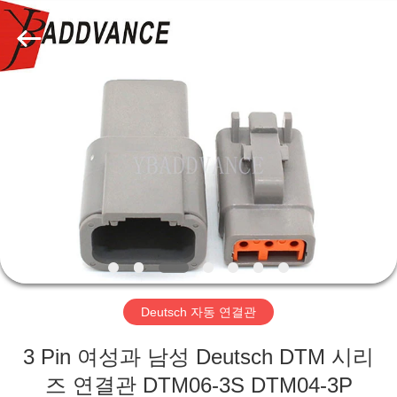
자.
Copyright
©
2019
-
2026
Xi'An
YingBao
집
Auto
Parts
Co.,Ltd.
All
Rights
제
Reserved.
품
우
리
Deutsch 자동 연결관
에
3 Pin 여성과 남성 Deutsch DTM 시리
대
즈 연결관 DTM06-3S DTM04-3P