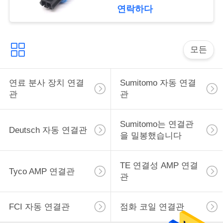
리즈 여성 2 핀 당기기
구
연락하다
하
세
모든
요
연료 분사 장치 연결
Sumitomo 자동 연결
관
관
사
이
Sumitomo는 연결관
Deutsch 자동 연결관
을 밀봉했습니다
트
맵
TE 연결성 AMP 연결
Tyco AMP 연결관
관
개
FCI 자동 연결관
점화 코일 연결관
인