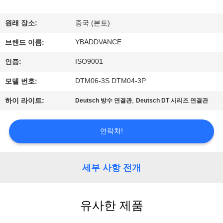
하
여
원래 장소:
중국 (본토)
YBADDVANCE
브랜드 이름:
공
ISO9001
인증:
장
DTM06-3S DTM04-3P
모델 번호:
여
,
하이 라이트:
Deutsch 방수 연결관
Deutsch DT 시리즈 연결관
행
연락처!
품
질
세부 사항 전개
관
유사한 제품
리