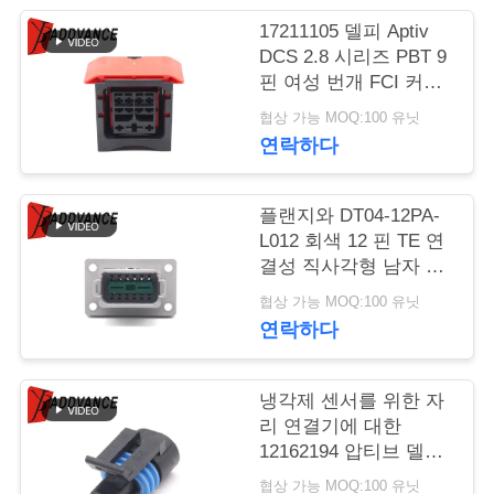
17211105 델피 Aptiv
연
DCS 2.8 시리즈 PBT 9
핀 여성 번개 FCI 커넥
락
터
협상 가능 MOQ:100 유닛
주
연락하다
세
요
플랜지와 DT04-12PA-
L012 회색 12 핀 TE 연
결성 직사각형 남자 자
동차 연결기
인
협상 가능 MOQ:100 유닛
연락하다
용
문
냉각제 센서를 위한 자
을
리 연결기에 대한
12162194 압티브 델포
요
이 메트리 팩 150.2 시
협상 가능 MOQ:100 유닛