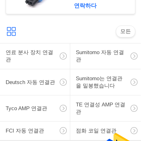
리즈 여성 2 핀 당기기
구
연락하다
하
세
모든
요
연료 분사 장치 연결
Sumitomo 자동 연결
관
관
사
이
Sumitomo는 연결관
Deutsch 자동 연결관
을 밀봉했습니다
트
맵
TE 연결성 AMP 연결
Tyco AMP 연결관
관
개
FCI 자동 연결관
점화 코일 연결관
인