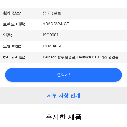
하
여
원래 장소:
중국 (본토)
YBADDVANCE
브랜드 이름:
공
ISO9001
인증:
장
DTM04-6P
모델 번호:
여
,
하이 라이트:
Deutsch 방수 연결관
Deutsch DT 시리즈 연결관
행
연락처!
품
질
세부 사항 전개
관
유사한 제품
리