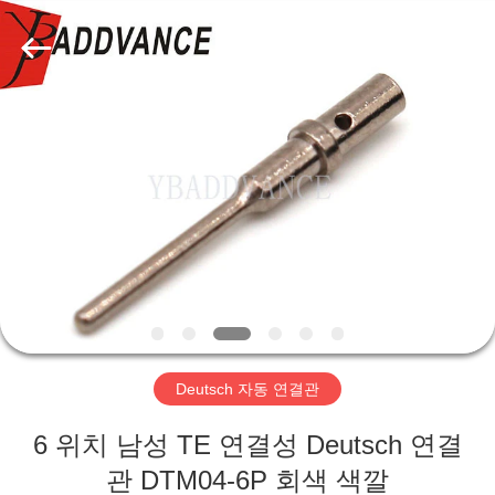
자.
Copyright
©
2019
-
2026
Xi'An
YingBao
집
Auto
Parts
Co.,Ltd.
All
Rights
제
Reserved.
품
우
리
Deutsch 자동 연결관
에
6 위치 남성 TE 연결성 Deutsch 연결
대
관 DTM04-6P 회색 색깔