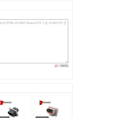
(
0
/ 3000)