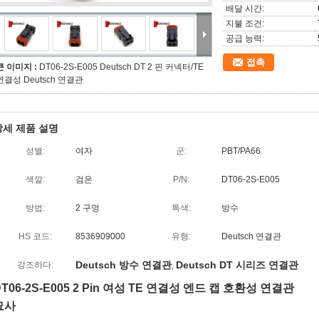
배달 시간:
지불 조건:
공급 능력:
접촉
큰 이미지 :
DT06-2S-E005 Deutsch DT 2 핀 커넥터/TE
연결성 Deutsch 연결관
상세 제품 설명
성별:
여자
군:
PBT/PA66
색깔:
검은
P/N:
DT06-2S-E005
방법:
2 구멍
특색:
방수
HS 코드:
8536909000
유형:
Deutsch 연결관
Deutsch 방수 연결관
Deutsch DT 시리즈 연결관
강조하다:
,
DT06-2S-E005 2 Pin 여성 TE 연결성 엔드 캡 호환성 연결관
묘사