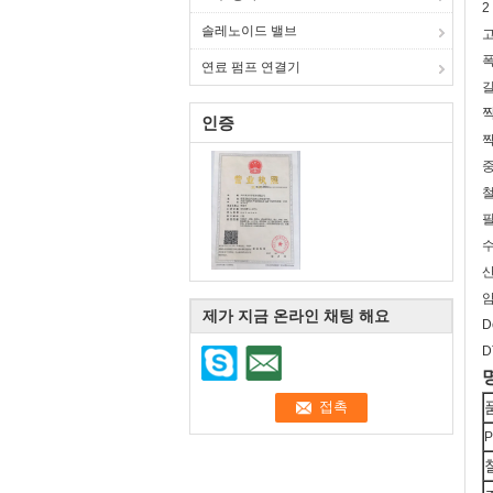
2
솔레노이드 밸브
고
폭
연료 펌프 연결기
길
짝
인증
짝
중
철
필
수
산
암
제가 지금 온라인 채팅 해요
D
D
P