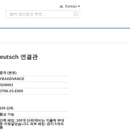
Korean
search
Deutsch 연결관
중국 (본토)
YBADDVANCE
ISO9001
DT06-2S-E005
100 단위
협상 가능
안쪽 패킹: 100개 단위/제비는 지플락 부대
로 끼워넣었습니다. 외부 패킹: 판지 5개의
층