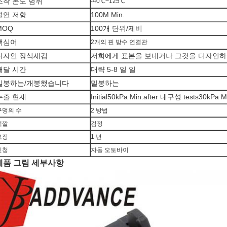
조작 온도 범위
-40℃~125℃
절연 저항
100M Min.
MOQ
100개 단위/제비
핵심어
2개의 핀 방수 연결관
디자인 장식새김
저희에게 표본을 보내거나 그것을 디자인하
배달 시간
대략 5-8 일 일
밀봉하는/개봉했습니다
밀봉하는
누출 현재
Initial50kPa Min.after 내구성 tests30kPa M
구멍의 수
2 방법
색깔
검정
보장
1 년
신청
자동 오토바이
제품 그림 세부사항