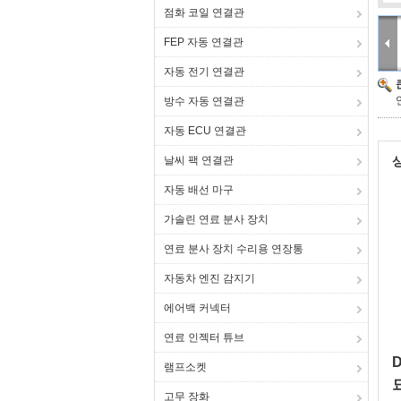
점화 코일 연결관
FEP 자동 연결관
자동 전기 연결관
방수 자동 연결관
자동 ECU 연결관
날씨 팩 연결관
자동 배선 마구
가솔린 연료 분사 장치
연료 분사 장치 수리용 연장통
자동차 엔진 감지기
에어백 커넥터
연료 인젝터 튜브
램프소켓
고무 장화