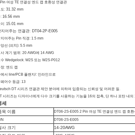
 Pin 여성 TE 연결성 엔드 캡 호환성 연결관
31.32 mm
도:
16.56 mm
:
15.01 mm
이:
지어주는 연결관: DT04-2P-E005
지어주는 Pin 직경: 1.5 mm
앙선 (피치): 5.5 mm
사 계기 범위: 20 AWG에 14 AWG
수 Wedgelock: W2S 또는 W2S-P012
정: 엔드 캡
에서 line/PCB 플랜지/: 인라인으로
페어수 등급: 13
eutsch DT 시리즈 연결관 제안 분야에 의하여 입증되는 신뢰성 및 어려운 질.
T 시리즈는 디자이너에게 다수 크기를 사용하는 기능을 16의 접촉, 단 하나 포탄 내의 
명세
품목 이름
DT06-2S-E005 2 Pin 여성 TE 연결성 엔드 캡 
/N
DT06-2S-E005
철사 크기
14-20AWG