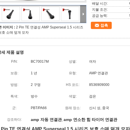
배달 시간:
지불 조건:
공급 능력:
접촉
큰 이미지 :
2 Pin TE 연결성 AMP Superseal 1.5 시리즈
보호 소매 덮개 모자
상세 제품 설명
P/N:
BC70017M
성별:
여자
보증:
1 년
유형:
AMP 연결관
방법:
2 구멍
HS 코드:
8536909000
특색:
방수
색깔:
검은
군:
PBT/PA66
원래 장소:
산시 성, 중국
amp 자동 연결관
amp 연소한 힘 타이머 연결관
강조하다:
,
 Pin TE 연결성 AMP Superseal 1.5 시리즈 보호 소매 덮개 모자