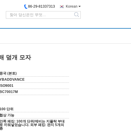
86-29-81337313
Korean
search
 소매 덮개 모자
중국 (본토)
YBADDVANCE
ISO9001
BC70017M
100 단위
협상 가능
안쪽 패킹: 100개 단위/제비는 지플락 부대
로 끼워넣었습니다. 외부 패킹: 판지 5개의
층