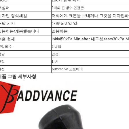
MOQ
100개 단위/제비
핵심어
2개의 핀 방수 연결관
디자인 장식새김
저희에게 표본을 보내거나 그것을 디자인하
배달 시간
대략 5-8 일 일
밀봉하는/개봉했습니다
밀봉하는
누출 현재
Initial50kPa Min.after 내구성 tests30kPa M
구멍의 수
2 방법
색깔
검정
보장
1 년
신청
Automoive 오토바이
제품 그림 세부사항