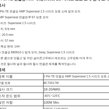
묘사
 Pin TE 연결성 AMP Superseal 1.5 시리즈 보호 소매 덮개 모자
MP Superseal 연결관 IP 67 보호 모자
리즈: Superseal 1.5 시리즈
치: 6개 mm
: 20.5 mm
이: 57 mm
목상 현재: 14A
e 연결성 880810-1 덮개 모자, 2way, Superseal 1.5 시리즈
른 몸으로 만들고 및 까만 실리콘고무에서 제조되는 고무장화 마개 주거.
것은 철사에 널과 철사에 철사 연결관 체계를 특색짓습니다.
명세
품목 이름
2 Pin TE 연결성 AMP Superseal 1.5 시리즈 보
부품 번호
BC70017M
철사 크기
18-20AWG
조작 온도 범위
-40℃~125℃
절연 저항
100M Min.