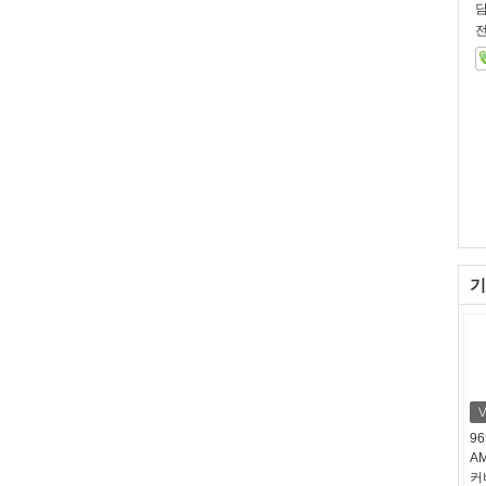
전
기
96
A
커