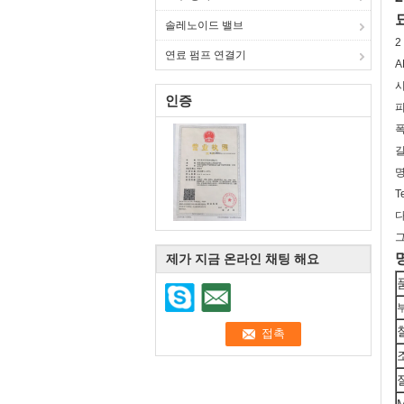
솔레노이드 밸브
2
연료 펌프 연결기
A
시
인증
피
폭
길
명
T
다
그
제가 지금 온라인 채팅 해요