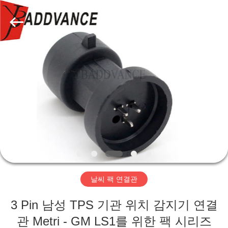
자.
Copyright
©
2019
-
2026
Xi'An
YingBao
집
Auto
Parts
Co.,Ltd.
All
Rights
제
Reserved.
품
우
리
날씨 팩 연결관
에
3 Pin 남성 TPS 기관 위치 감지기 연결
대
관 Metri - GM LS1를 위한 팩 시리즈