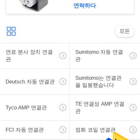
15374222
구
연락하다
하
세
모든
요
연료 분사 장치 연결
Sumitomo 자동 연결
관
관
사
이
Sumitomo는 연결관
Deutsch 자동 연결관
을 밀봉했습니다
트
맵
TE 연결성 AMP 연결
Tyco AMP 연결관
관
개
FCI 자동 연결관
점화 코일 연결관
인