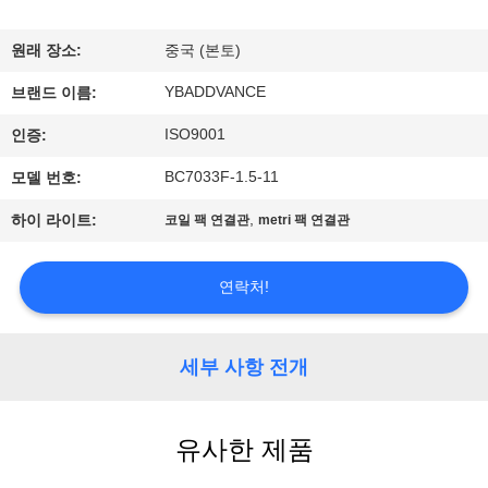
하
여
원래 장소:
중국 (본토)
YBADDVANCE
브랜드 이름:
공
ISO9001
인증:
장
BC7033F-1.5-11
모델 번호:
여
,
하이 라이트:
코일 팩 연결관
metri 팩 연결관
행
연락처!
품
질
세부 사항 전개
관
유사한 제품
리