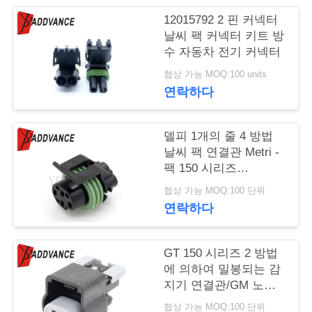
12015792 2 핀 커넥터
연
날씨 팩 커넥터 키트 방
수 자동차 전기 커넥터
락
협상 가능 MOQ:100 units
주
연락하다
세
요
델피 1개의 줄 4 방법
날씨 팩 연결관 Metri -
팩 150 시리즈
12065298
인
협상 가능 MOQ:100 단위
연락하다
용
문
GT 150 시리즈 2 방법
을
에 의하여 밀봉되는 감
지기 연결관/GM 노크
요
감지기 연결관
협상 가능 MOQ:100 단위