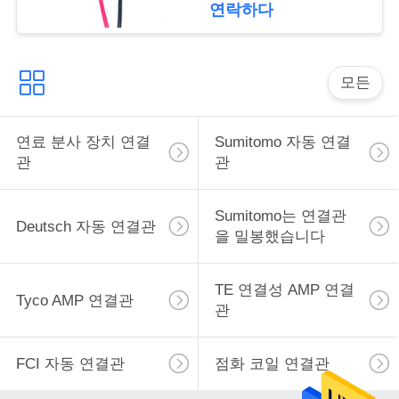
Plug Pigtail for H4 LED
연락하다
구
Trucks
하
모든
세
요
연료 분사 장치 연결
Sumitomo 자동 연결
관
관
사
Sumitomo는 연결관
이
Deutsch 자동 연결관
을 밀봉했습니다
트
TE 연결성 AMP 연결
맵
Tyco AMP 연결관
관
개
FCI 자동 연결관
점화 코일 연결관
인