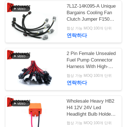
7L1Z-14K095-A Unique
연
Bargains Cooling Fan
Clutch Jumper F150
락
2007-2008 Wire Pigtail
협상 가능 MOQ:100개 단위
Harness
주
연락하다
세
2 Pin Female Unsealed
요
Fuel Pump Connector
Harness With High-
temperature Wire
인
협상 가능 MOQ:100개 단위
연락하다
용
문
Wholesale Heavy HB2
H4 12V 24V Led
을
Headlight Bulb Holder
9003 Wiring Harness
요
협상 가능 MOQ:100개 단위