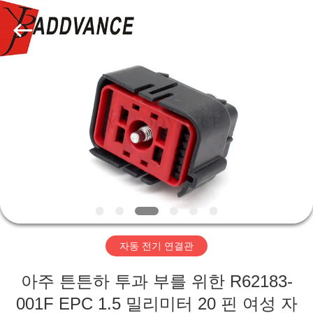
자.
Copyright
©
2019
-
2026
Xi'An
YingBao
집
Auto
Parts
Co.,Ltd.
All
Rights
제
Reserved.
품
우
리
자동 전기 연결관
에
아주 튼튼하 투과 부를 위한 R62183-
대
001F EPC 1.5 밀리미터 20 핀 여성 자