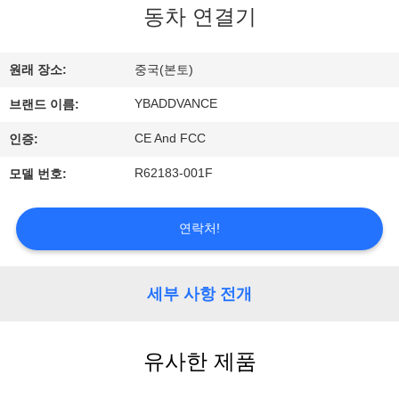
하
동차 연결기
여
원래 장소:
중국(본토)
공
YBADDVANCE
브랜드 이름:
장
CE And FCC
인증:
여
R62183-001F
모델 번호:
행
연락처!
품
세부 사항 전개
질
관
유사한 제품
리