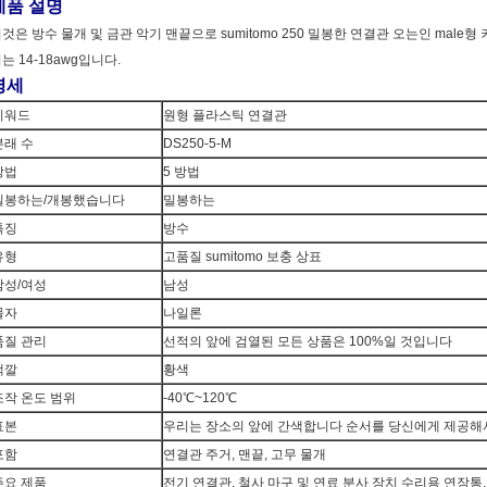
제품 설명
것은 방수 물개 및 금관 악기 맨끝으로 sumitomo 250 밀봉한 연결관 오는인 male형
는 14-18awg입니다.
명세
키워드
원형 플라스틱 연결관
본래 수
DS250-5-M
방법
5 방법
밀봉하는/개봉했습니다
밀봉하는
특징
방수
유형
고품질 sumitomo 보충 상표
남성/여성
남성
물자
나일론
품질 관리
선적의 앞에 검열된 모든 상품은 100%일 것입니다
색깔
황색
조작 온도 범위
-40℃~120℃
표본
우리는 장소의 앞에 간색합니다 순서를 당신에게 제공해
포함
연결관 주거, 맨끝, 고무 물개
주요 제품
전기 연결관, 철사 마구 및 연료 분사 장치 수리용 연장통.