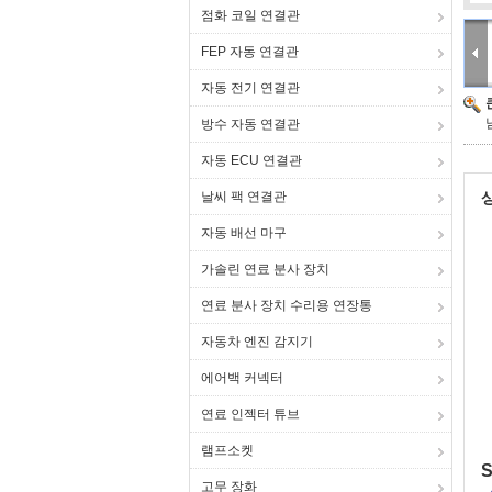
점화 코일 연결관
FEP 자동 연결관
자동 전기 연결관
방수 자동 연결관
자동 ECU 연결관
날씨 팩 연결관
자동 배선 마구
가솔린 연료 분사 장치
연료 분사 장치 수리용 연장통
자동차 엔진 감지기
에어백 커넥터
연료 인젝터 튜브
램프소켓
고무 장화