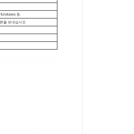
furukawa 등.
표본을 보내십시오