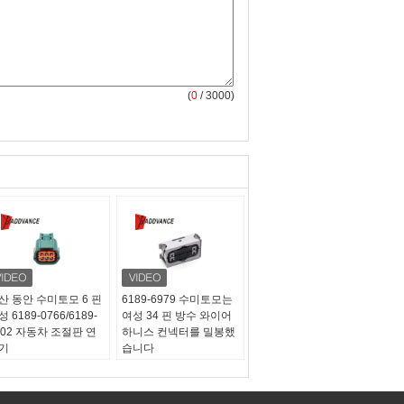
(
0
/ 3000)
산 동안 수미토모 6 핀
6189-6979 수미토모는
 6189-0766/6189-
여성 34 핀 방수 와이어
102 자동차 조절판 연
하니스 컨넥터를 밀봉했
기
습니다
품번호:
6189-
부품번호:
6189-6979
66/6189-1102
종류:
여성
류:
여성
보증:
1년이요