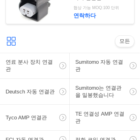
감지기 연결관
구
협상 가능 MOQ:100 단위
15374222
연락하다
하
세
모든
요
연료 분사 장치 연결
Sumitomo 자동 연결
사
관
관
이
Sumitomo는 연결관
트
Deutsch 자동 연결관
을 밀봉했습니다
맵
TE 연결성 AMP 연결
Tyco AMP 연결관
관
개
인
FCI 자동 연결관
점화 코일 연결관