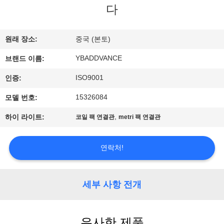
하
다
여
원래 장소:
중국 (본토)
공
YBADDVANCE
브랜드 이름:
장
ISO9001
인증:
여
15326084
모델 번호:
행
,
하이 라이트:
코일 팩 연결관
metri 팩 연결관
품
연락처!
질
세부 사항 전개
관
리
유사한 제품