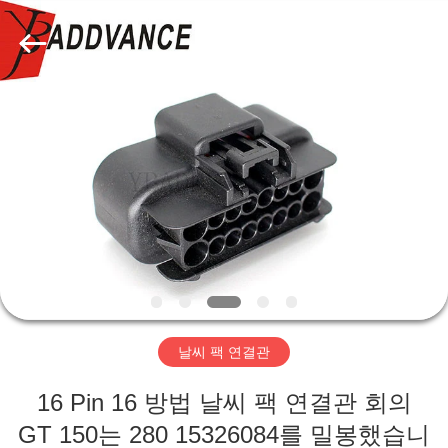
자.
Copyright
©
2019
-
2026
Xi'An
YingBao
집
Auto
Parts
Co.,Ltd.
All
Rights
제
Reserved.
품
우
리
날씨 팩 연결관
에
16 Pin 16 방법 날씨 팩 연결관 회의
대
GT 150는 280 15326084를 밀봉했습니