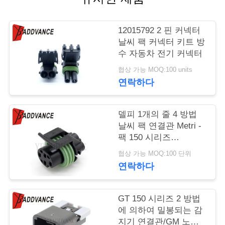
연
12015792 2 핀 커넥터
락
날씨 팩 커넥터 키트 방
수 자동차 전기 커넥터
주
협상 가능 MOQ:100 units
세
연락하다
요
델피 1개의 줄 4 방법
날씨 팩 연결관 Metri -
인
팩 150 시리즈
12065298
용
협상 가능 MOQ:100 단위
연락하다
문
을
GT 150 시리즈 2 방법
에 의하여 밀봉되는 감
요
지기 연결관/GM 노크