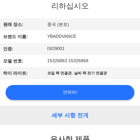
하
리하십시오
여
원래 장소:
중국 (본토)
공
YBADDVANCE
브랜드 이름:
장
ISO9001
인증:
여
15326863 15326868
모델 번호:
행
,
하이 라이트:
코일 팩 연결관
날씨 팩 전기 연결관
품
연락처!
질
세부 사항 전개
관
리
유사한 제품