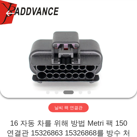
자.
Copyright
©
2019
-
2026
Xi'An
YingBao
집
Auto
Parts
Co.,Ltd.
All
Rights
제
Reserved.
품
우
리
날씨 팩 연결관
에
16 자동 차를 위해 방법 Metri 팩 150
대
연결관 15326863 15326868를 방수 처