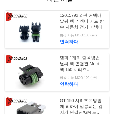
연
12015792 2 핀 커넥터
락
날씨 팩 커넥터 키트 방
수 자동차 전기 커넥터
주
협상 가능 MOQ:100 units
세
연락하다
요
델피 1개의 줄 4 방법
날씨 팩 연결관 Metri -
인
팩 150 시리즈
12065298
용
협상 가능 MOQ:100 단위
연락하다
문
을
GT 150 시리즈 2 방법
에 의하여 밀봉되는 감
요
지기 연결관/GM 노크