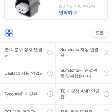
감지기 연결관
구
협상 가능 MOQ:100 단위
15374222
연락하다
하
세
모든
요
연료 분사 장치 연결
Sumitomo 자동 연결
사
관
관
이
Sumitomo는 연결관
트
Deutsch 자동 연결관
을 밀봉했습니다
맵
TE 연결성 AMP 연결
Tyco AMP 연결관
관
개
인
FCI 자동 연결관
점화 코일 연결관