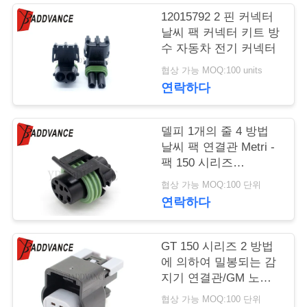
12015792 2 핀 커넥터
연
날씨 팩 커넥터 키트 방
수 자동차 전기 커넥터
락
협상 가능 MOQ:100 units
주
연락하다
세
델피 1개의 줄 4 방법
요
날씨 팩 연결관 Metri -
팩 150 시리즈
12065298
인
협상 가능 MOQ:100 단위
연락하다
용
문
GT 150 시리즈 2 방법
에 의하여 밀봉되는 감
을
지기 연결관/GM 노크
요
감지기 연결관
협상 가능 MOQ:100 단위