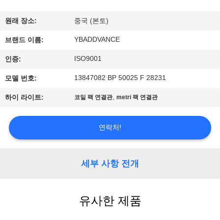
하
여
원래 장소:
중국 (본토)
YBADDVANCE
브랜드 이름:
공
ISO9001
인증:
장
13847082 BP 50025 F 28231
모델 번호:
여
,
하이 라이트:
코일 팩 연결관
metri 팩 연결관
행
연락처!
품
세부 사항 전개
질
관
유사한 제품
리