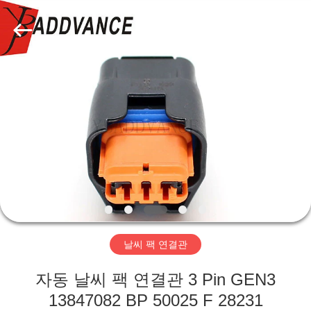
자.
Copyright
©
2019
-
2026
Xi'An
YingBao
집
Auto
Parts
Co.,Ltd.
All
Rights
제
Reserved.
품
우
리
날씨 팩 연결관
에
자동 날씨 팩 연결관 3 Pin GEN3
대
13847082 BP 50025 F 28231