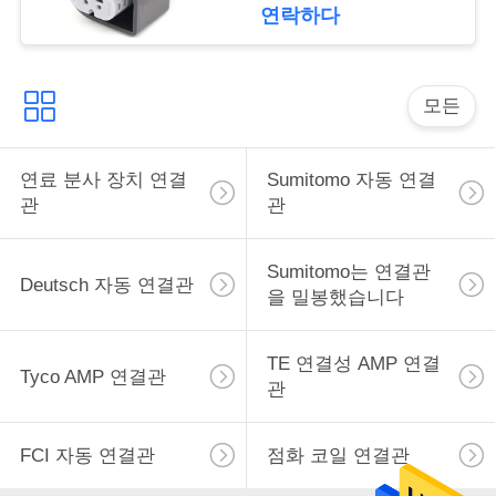
15374222
연락하다
구
하
모든
세
요
연료 분사 장치 연결
Sumitomo 자동 연결
관
관
사
Sumitomo는 연결관
이
Deutsch 자동 연결관
을 밀봉했습니다
트
맵
TE 연결성 AMP 연결
Tyco AMP 연결관
관
개
FCI 자동 연결관
점화 코일 연결관
인