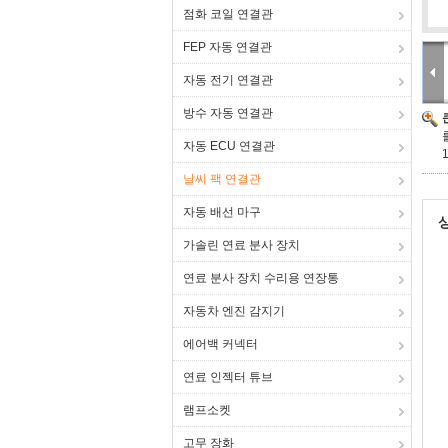
점화 코일 연결관
FEP 자동 연결관
자동 전기 연결관
방수 자동 연결관
자동 ECU 연결관
날씨 팩 연결관
자동 배선 마구
가솔린 연료 분사 장치
연료 분사 장치 수리용 연장통
자동차 엔진 감지기
에어백 커넥터
연료 인젝터 튜브
램프소켓
고무 장화