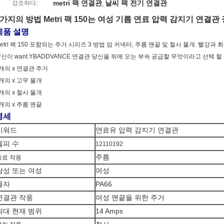
metri 팩 연결관
날씨 팩 전기 연결관
강조하다:
,
3가지의 방법 Metri 팩 150는 여성 기름 연료 압력 감지기 연결관
제품 설명
etri 팩 150 포함되는 주거 시리즈 3 방법 암 커넥터, 주름 맨끝 및 철사 물개. 빨강
신이 want.YBADDVANCE 연결관 당신을 뒤에 오는 부속 공급할 무엇이라고 선택 할
개의 x 연결관 주거
개의 x 고무 물개
개의 x 철사 물개
개의 x 주름 맨끝
명세
키워드
연료유 압력 감지기 연결관
델피 수
12110192
주름
종료 작풍
남성 또는 여성
여성
물자
PA66
연결관 작풍
여성 맨끝을 위한 주거
최대 현재 범위
14 Amps