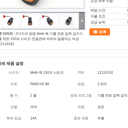
포장 세부 사항:
배달 시간:
지불 조건:
공급 능력:
접촉
큰 이미지 :
3가지의 방법 Metri 팩 기름 연료 압력 감지기
를 위한 150의 시리즈 연결관에 의하여 밀봉되는 여성
12110192
상세 제품 설명
시리즈:
Metri 팩 150의 시리즈
P/N:
12110192
자료:
PA66 HS IM
방법:
3 위치
행 수:
2 줄
응용 프로그램:
기름 연료 압력 감지
성별:
여자
색깔:
검은
현재 등급:
14A
종료 작풍:
주름