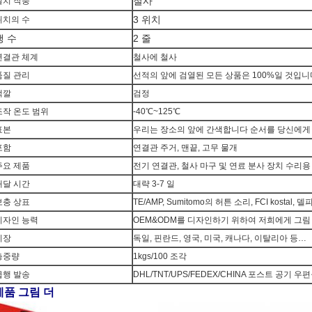
철사
설치 작풍
3 위치
위치의 수
행 수
2 줄
연결관 체계
철사에 철사
품질 관리
선적의 앞에 검열된 모든 상품은 100%일 것입니
색깔
검정
조작 온도 범위
-40℃~125℃
표본
우리는 장소의 앞에 간색합니다 순서를 당신에게
포함
연결관 주거, 맨끝, 고무 물개
주요 제품
전기 연결관, 철사 마구 및 연료 분사 장치 수리용
배달 시간
대략 3-7 일
보충 상표
TE/AMP, Sumitomo의 허튼 소리, FCI kostal, 델피
디자인 능력
OEM&ODM를 디자인하기 위하여 저희에게 그림
시장
독일, 핀란드, 영국, 미국, 캐나다, 이탈리아 등…
총중량
1kgs/100 조각
급행 발송
DHL/TNT/UPS/FEDEX/CHINA 포스트 공기 우
제품 그림 더