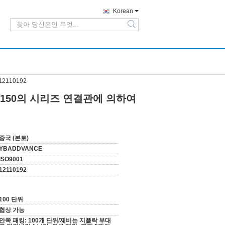
Korean
search
2110192
한 150의 시리즈 연결관에 의하여
중국 (본토)
YBADDVANCE
ISO9001
12110192
100 단위
협상 가능
안쪽 패킹: 100개 단위/제비는 지플락 부대