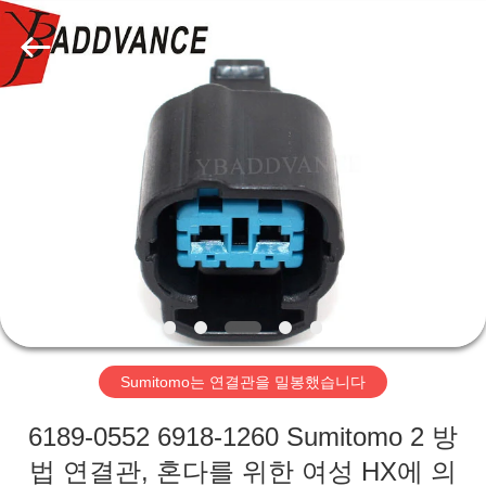
자.
Copyright
©
2019
-
2026
Xi'An
YingBao
집
Auto
Parts
Co.,Ltd.
All
Rights
제
Reserved.
품
우
리
Sumitomo는 연결관을 밀봉했습니다
에
6189-0552 6918-1260 Sumitomo 2 방
대
법 연결관, 혼다를 위한 여성 HX에 의