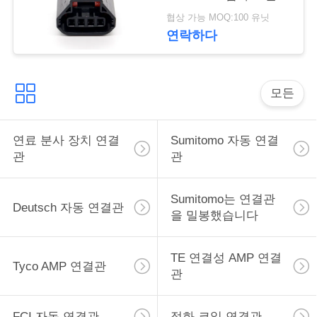
커넥터를 밀봉했습니다
구
협상 가능 MOQ:100 유닛
연락하다
하
세
모든
요
연료 분사 장치 연결
Sumitomo 자동 연결
사
관
관
이
Sumitomo는 연결관
트
Deutsch 자동 연결관
을 밀봉했습니다
맵
TE 연결성 AMP 연결
Tyco AMP 연결관
관
개
인
FCI 자동 연결관
점화 코일 연결관