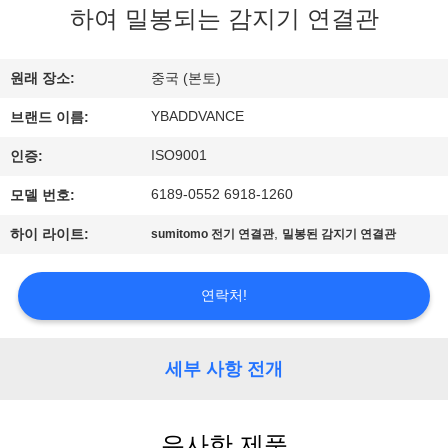
하
하여 밀봉되는 감지기 연결관
여
원래 장소:
중국 (본토)
공
YBADDVANCE
브랜드 이름:
장
ISO9001
인증:
여
6189-0552 6918-1260
모델 번호:
행
,
하이 라이트:
sumitomo 전기 연결관
밀봉된 감지기 연결관
품
연락처!
질
세부 사항 전개
관
리
유사한 제품