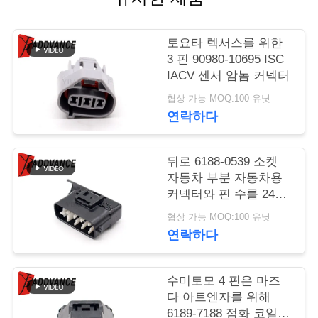
연
토요타 렉서스를 위한
락
3 핀 90980-10695 ISC
IACV 센서 암놈 커넥터
주
협상 가능 MOQ:100 유닛
세
연락하다
요
뒤로 6188-0539 소켓
자동차 부분 자동차용
인
커넥터와 핀 수를 24명
검게하세요
용
협상 가능 MOQ:100 유닛
연락하다
문
을
수미토모 4 핀은 마즈
다 아트엔자를 위해
요
6189-7188 점화 코일