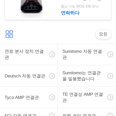
커넥터를 밀봉했습니다
구
협상 가능 MOQ:100 유닛
연락하다
하
세
모든
요
연료 분사 장치 연결
Sumitomo 자동 연결
사
관
관
이
Sumitomo는 연결관
트
Deutsch 자동 연결관
을 밀봉했습니다
맵
TE 연결성 AMP 연결
Tyco AMP 연결관
관
개
인
FCI 자동 연결관
점화 코일 연결관