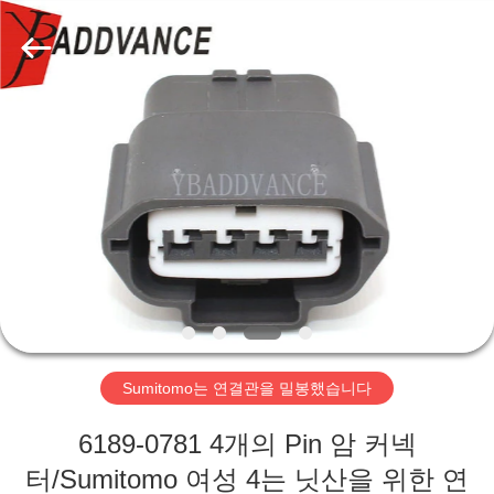
자.
Copyright
©
2019
-
2026
Xi'An
YingBao
집
Auto
Parts
Co.,Ltd.
All
Rights
제
Reserved.
품
우
리
Sumitomo는 연결관을 밀봉했습니다
에
6189-0781 4개의 Pin 암 커넥
대
터/Sumitomo 여성 4는 닛산을 위한 연