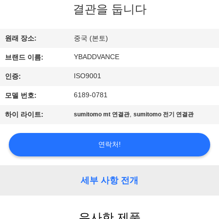
하
결관을 둡니다
여
원래 장소:
중국 (본토)
공
YBADDVANCE
브랜드 이름:
장
ISO9001
인증:
여
6189-0781
모델 번호:
행
,
하이 라이트:
sumitomo mt 연결관
sumitomo 전기 연결관
품
연락처!
질
세부 사항 전개
관
리
유사한 제품