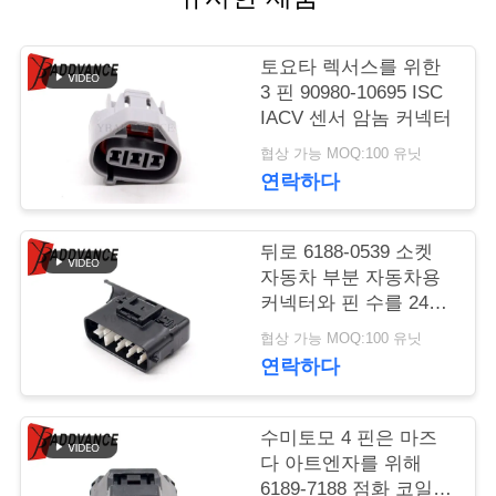
연
토요타 렉서스를 위한
락
3 핀 90980-10695 ISC
IACV 센서 암놈 커넥터
주
협상 가능 MOQ:100 유닛
세
연락하다
요
뒤로 6188-0539 소켓
자동차 부분 자동차용
인
커넥터와 핀 수를 24명
검게하세요
용
협상 가능 MOQ:100 유닛
연락하다
문
을
수미토모 4 핀은 마즈
다 아트엔자를 위해
요
6189-7188 점화 코일